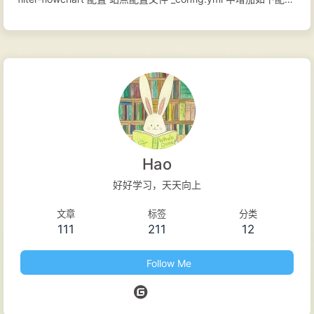
置: 123456789flowchart: raphael:
https://cdn.bootcss.com/raphael/2.2.8/raphael.min.js
flowchart:
https://cdn.bootcss.com/flowchart/1.11.3/flowchart.min.js
options: scale: 1, line-width: 2 line-length: 50 text-margin: 10
font-size: 12 示例 新建文章，增加如下内容：
12345678910st=>start: 开
始:>http://www.google.com[blank]e=>end: 结
Hao
束:>http://www.google.com[blank]op1=>operat...
好好学习，天天向上
文章
标签
分类
111
211
12
Follow Me