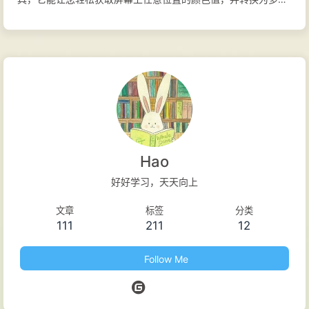
颜色模型，非常适合设计师、网页开发者或任何需要精确处理颜
色的用户。 官方网站 帮助文档 功能特性 易用性： 只需单击一
下，您就可以访问应用程序的所有重要功能，并且可以立即使用
该工具。尽管如此，专业人士有很多选择可以根据您的个人需求
调整软件。 吸管： 使用吸管，您可以拾取屏幕上显示的所有 颜
色。无论颜色是在另一个应用程序中、照片中还是桌面上的某个
位置。 支持多种颜色模型： 目前，该应用程序支持以下颜色模
型：RGB（绝对值、百分比和十六进制表示法）、CMY、
Hao
CMYK、HSV、TColor 和 XYZ （CIE）。 即时反馈： 即使使用
好好学习，天天向上
吸管光标在屏幕上传递像素，颜色 模型 中的所有相关值也会立
文章
标签
分类
即显示。 简单翻译： 您可以使用键盘、鼠标滚轮或使用向上和
111
211
12
向下按钮更改 颜色模型 中的值。同时，颜色和其他颜色模型的
值会立即发生变化。 加工： 只需单击一下，您就可以将 颜色模
Follow Me
型 的所有值复制到剪贴板，以便立即在其他应用程序中使用它
们。因此...