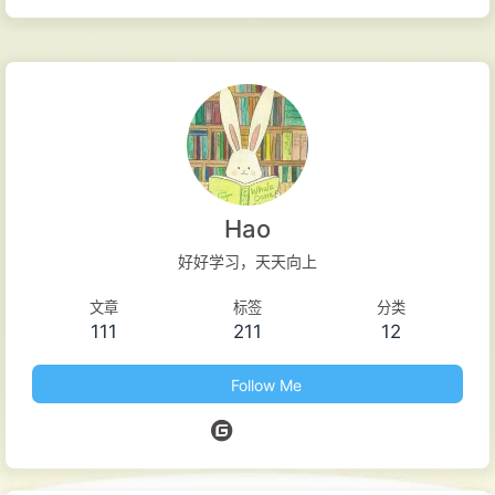
而不存储它们。 官方网站 使用手册 功能特性 易用性： 在添加要
处理的文件并输入第一次修改后，您已经看到了第一个结果，并
且可以将文件保存为新文件。您可以在职能中深入了解任何细
节，并利用越来越多的机会。尽管如此，该程序的界面对于普通
用户来说也很清晰。 批处理： 它可以同时处理任意数量的文本
文件。通过从文件列表中计算机的任何文件夹拖动文件，可以轻
松地将文件添加到程序中。此外，还可以打开单个文件或在文件
Hao
夹中搜索（可选地使用自定义过滤器来搜索特殊文件格式）。添
好好学习，天天向上
加文件后，只需单击"转换"即可将所有设置应用于所有文件。只
文章
标签
分类
有在右上角的"作"框中单击它们才能启用这些设置。 使用正则表
111
211
12
达式： 在文件中搜索和替换（包括用反向引用替换）、从文本中
删除用正则表达式指定的元素、在使用正则表达式找到的位置
Follow Me
（例如日期）拆分文本文件或在文本文件中搜索正则表达式时，
在文...