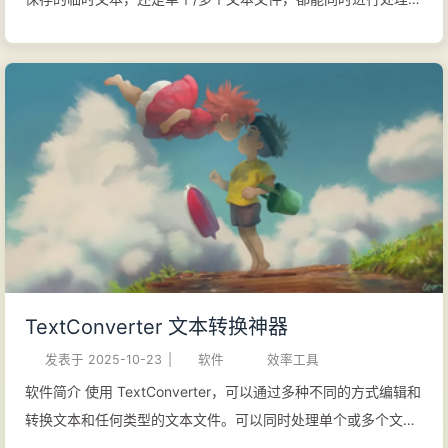
文件导入方式 编辑文本文件时，可直接将文件拖拽至程序窗口，
或使用 “Add Files” 或 “Add Files from Folder” 功能 编辑临时文
本时，可将内容复制到"原始文本"区域，或直接在该区域输入 操
作功能与操作列表 在右侧 “Actions” 面板中可配置文本修改方
案，操作功能分为以下类别： 文本：全文编辑操作（如替换、插
入、删除） 行处理：行级操作（如删除/复制/移动行，或在特定
行内执行替换等操作） CSV：CSV文件专用编辑（如针对特定单
元格操作，复制/删除/重排列） XML：XML文件处理（编辑元
素、标签、属性或内部文本） 文件：文件级操作（如拆分文件、
合并多文件、更改换行符类型或文件编码） 您还可以通过 “操作
列表” 功能灵活组合多个操作步骤： 在各功能板块内的 “操作列
TextConverter 文本转换神器
表” 中可创建针对本板块的操作序列 在全局 “操作列表” 中可创建
发表于
2025-10-23
|
软件
效率工具
跨板块混合操作序列（支持任...
软件简介 使用 TextConverter，可以通过多种不同的方式编辑和
转换文本和任何类型的文本文件。可以同时处理单个或多个文本
文件，而无需单独打开每个文件，也可以即时更改未保存的文本