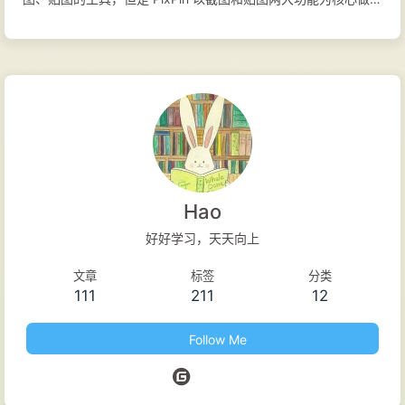
大量的优化功能，目标是提升用户在工作时的工作效率，无论用
户使用电脑做何种工作，都可以使用 PixPin 提高工作效率。 官
方网站 使用手册 功能特性 记录屏幕上的一切： 在一个地方捕捉
截图、录屏和长页面。 智能截图： 通过智能自动检测和灵活选
择工具，精确捕捉窗口、特定 UI 元素或全屏 - 完美适用于像素
级文档和快速分享。 贴到屏幕： 将图像、文本、颜色和文件像
便签一样贴到屏幕上，随时提供即时参考，激发您的创造力。 从
图像中提取文本： 直接从 PixPin 便签中选择并复制文本，或在
Hao
截图时即时提取文本。快速、简单、准确 - 告别手动重打！ 标
好好学习，天天向上
注： 标注您的截图和贴图便签，清晰表达您的想法。圈出区域，
文章
标签
分类
用标记突出重点，使用序号显示顺序，马赛克隐藏敏感信息等 -
111
211
12
轻松通过视觉传达您的意图。 快速贴图截图（会员功能）： 需
要快速的视觉便签？使用我们的全局鼠标功能，只需在任何软件
Follow Me
中按 WIN + 拖动（左键）即...