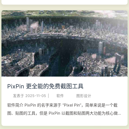
以将剪贴板里的文字或者颜色信息转化为图片窗口，并且将它们
进行缩放、旋转、翻转、设为半透明，甚至让鼠标能穿透它们！
如果你是程序员、设计师，或者是大部分工作时间都在电脑前，
贴图功能将改变你的工作方式、提升工作效率。 Snipaste 使用
很简单，但同时也有一些较高级的用法可以进一步提升你的工作
效率。感兴趣的话，请抽空读一读用户手册。 Snipaste 是免费
软件，它也很安全，没有广告、不会扫描你的硬盘、更不会上传
用户数据，它只做它应该做的事。 官方网站 使用手册 功能特性
强大的截图 自动检测界面元素区域 像素级的鼠标移动控制、截
图范围控制 取色器 历史记录回放 支持多屏 支持高分屏 把图片作
PixPin 更全能的免费截图工具
为窗口置顶显示 支持将剪贴板中的图像、纯文本、HTML、颜色
发表于
2025-11-05
|
软件
图形设计
信息、图像文件等内容转为图片 图片窗口支持缩放、旋转、镜像
翻转、设置透明度、鼠标穿透、缩略...
软件简介 PixPin 的名字来源于 “Pixel Pin”，简单来说是一个截
图、贴图的工具，但是 PixPin 以截图和贴图两大功能为核心做了
大量的优化功能，目标是提升用户在工作时的工作效率，无论用