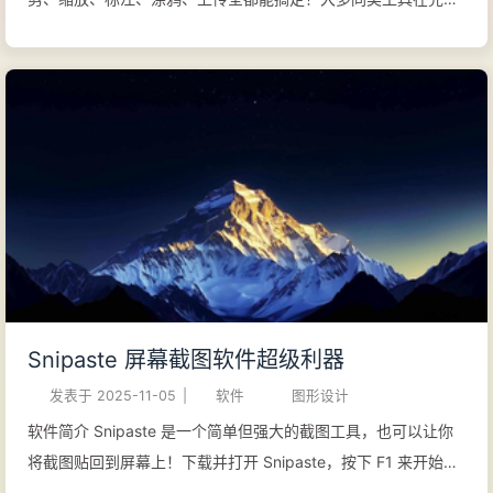
截图后，一般都只是将图片保存到电脑硬盘上，之后更多的处理
(如裁剪大小、加水印、上传到图床等) 都需要使用第三方工具或
使用浏览器来实现。而 ShareX 最大的特点就是整合了众多的图
像处理功能以及网络上传分享功能。 GitHub 官方网站 使用手册
功能特性 广泛的捕捉能力 ShareX 远不止是简单的全屏或矩形截
图。 区域： 选择自定义矩形区域。 窗口： 捕捉特定的应用程序
窗口。 显示器： 捕捉您多个显示器中的某一个。 滚动捕捉： 其
旗舰功能。可以自动滚动并捕捉长的网页、文档或聊天记录，合
并成一张长的图片。 自由手绘： 绘制任意形状进行捕捉。 上次
区域： 快速重新捕捉您刚才捕捉的相同区域。 屏幕录制： 将选
定区域或屏幕录制为 MP4 或 GIF 格式。 屏幕广播： 将您的屏幕
Snipaste 屏幕截图软件超级利器
实时流式传输到一个 URL。 强大的内置工具 在您截图之后，一
发表于
2025-11-05
|
软件
图形设计
系列强大的工具便可供使用： 图片标注器： 一个功能齐全的编
辑器，可以添加箭头...
软件简介 Snipaste 是一个简单但强大的截图工具，也可以让你
将截图贴回到屏幕上！下载并打开 Snipaste，按下 F1 来开始截
图，再按 F3，截图就在桌面置顶显示了。就这么简单！ 你还可