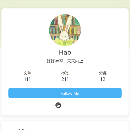
户使用电脑做何种工作，都可以使用 PixPin 提高工作效率。 官
方网站 使用手册 功能特性 记录屏幕上的一切： 在一个地方捕捉
截图、录屏和长页面。 智能截图： 通过智能自动检测和灵活选
择工具，精确捕捉窗口、特定 UI 元素或全屏 - 完美适用于像素
级文档和快速分享。 贴到屏幕： 将图像、文本、颜色和文件像
便签一样贴到屏幕上，随时提供即时参考，激发您的创造力。 从
图像中提取文本： 直接从 PixPin 便签中选择并复制文本，或在
Hao
截图时即时提取文本。快速、简单、准确 - 告别手动重打！ 标
好好学习，天天向上
注： 标注您的截图和贴图便签，清晰表达您的想法。圈出区域，
文章
标签
分类
用标记突出重点，使用序号显示顺序，马赛克隐藏敏感信息等 -
111
211
12
轻松通过视觉传达您的意图。 快速贴图截图（会员功能）： 需
要快速的视觉便签？使用我们的全局鼠标功能，只需在任何软件
Follow Me
中按 WIN + 拖动（左键）即...