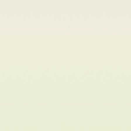
持自定义复制到剪贴板的链接格式 支持修改快捷键，默认快速上
快捷键 支持插件系统，已有插件支持 Gitee、青云等第三方图床 
持通过发送 HTTP 请求调用 PicGo 上传 系列文章 免费图床网站 -
续更新 下载地址 GitHub 下载 山东大学镜像站 软件授权 免费 - 
助力 开源 - 参与贡献 开源协议 PicGo 源码遵循 MIT 协议进行分
和使用。