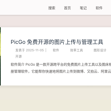
搜索
首页
笔记
软件
PicGo 免费开源的图片上传与管理工具
发表于
2025-11-05
|
软件
效率工具
图形设计
开源
软件简介 PicGo 是一款开源跨平台的免费图片上传工具以及图床
册管理软件，它能帮你快速地将图片上传到微博、又拍云、阿里
OSS、腾讯云 COS、七牛、GitHub、sm.ms、Imgur 等常见的
图床网站或云存储服务上，并自动复制图片的链接到剪贴板里，
上非常高效便捷。 GitHub 官方网站 使用手册 功能特性 支持拖拽
片上传 支持快捷键上传剪贴板里第一张图片 Windows 和 macOS
持右键图片文件通过菜单上传 上传图片后自动复制链接到剪贴板 