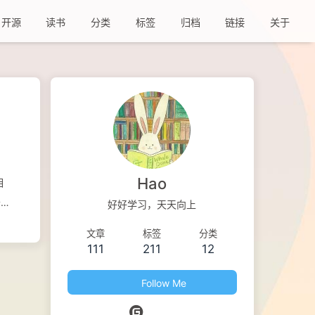
开源
读书
分类
标签
归档
链接
关于
Hao
相
云
好好学习，天天向上
免费
文章
标签
分类
使用
111
211
12
图
 支
Follow Me
支