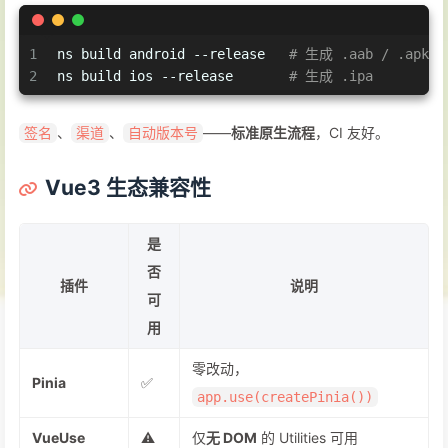
1
ns build android --release   
# 生成 .aab / .apk
2
ns build ios --release       
# 生成 .ipa
、
、
——
标准原生流程
，CI 友好。
签名
渠道
自动版本号
Vue3 生态兼容性
是
否
插件
说明
可
用
零改动，
Pinia
✅
app.use(createPinia())
VueUse
⚠️
仅
无 DOM
的 Utilities 可用