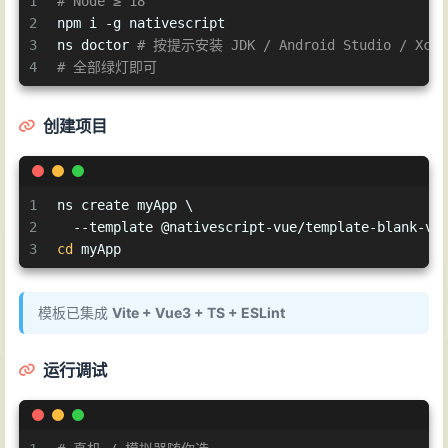
1
# Node ≥ 18
2
npm i -g nativescript
3
ns doctor 
# 按提示安装 JDK / Android Studio / Xcod
4
# 全部绿灯即可
创建项目
1
ns create myApp \
2
  --template @nativescript-vue/template-blank-vu
3
cd
 myApp
模板已集成
Vite + Vue3 + TS + ESLint
运行调试