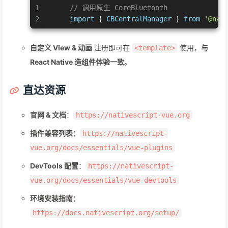
1
// 调用原生 CoreBluetooth
2
import
 { 
CBCentralManager
 } 
from
'@nat
自定义 View & 动画
注册即可在
使用，
与
<template>
React Native 造组件体验一致
。
直达资源
官网 & 文档
：
https://nativescript-vue.org
插件兼容列表
：
https://nativescript-
vue.org/docs/essentials/vue-plugins
DevTools 配置
：
https://nativescript-
vue.org/docs/essentials/vue-devtools
环境安装指南
：
https://docs.nativescript.org/setup/