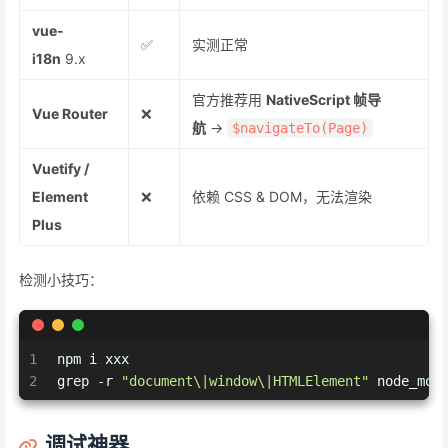
vue-
✅
实测正常
i18n
9.x
官方推荐用
NativeScript 帧导
Vue Router
❌
航
→
$navigateTo(Page)
Vuetify /
Element
❌
依赖 CSS & DOM，无法渲染
Plus
检测小技巧：
1
npm i xxx
2
grep -r 
"document\|window\|HTMLElement"
 node_mod
调试神器