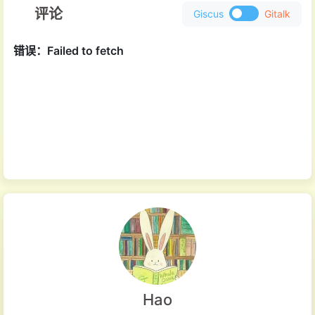
评论
Giscus
Gitalk
Hao