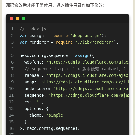
源码修改后才能正常使用，进入插件目录作如下修改：
1
// index.js
2
var
 assign = 
require
(
'deep-assign'
);
3
var
 renderer = 
require
(
'./lib/renderer'
);
4
5
hexo.
config
.
sequence
 = 
assign
({
6
webfont
: 
'https://cdnjs.cloudflare.com/ajax/l
7
// sequence-diagram 1.x 版本依赖 raphael, 2.
8
raphael
: 
'https://cdnjs.cloudflare.com/ajax/l
9
snap
: 
'https://cdnjs.cloudflare.com/ajax/libs
10
underscore
: 
'https://cdnjs.cloudflare.com/aja
11
sequence
: 
'https://cdnjs.cloudflare.com/ajax/
12
css
: 
''
,
13
options
: {
14
theme
: 
'simple'
15
  }
16
}, hexo.
config
.
sequence
);