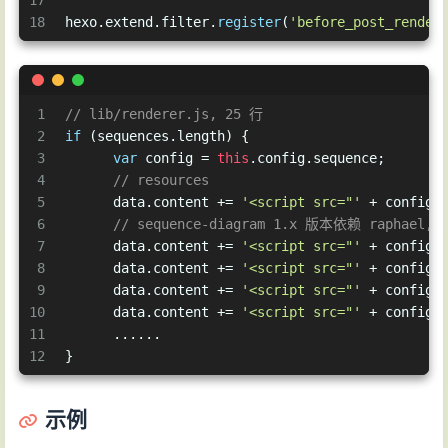
17
18
hexo.
extend
.
filter
.
register
(
'before_post_render
1
// lib/renderer.js, 25 行
2
if
 (sequences.
length
) {
3
var
 config = 
this
.
config
.
sequence
;
4
// resources
5
      data.
content
 += 
'<script src="'
 + config.
6
// sequence-diagram 1.x 版本依赖 raphael,
7
      data.
content
 += 
'<script src="'
 + config.
8
      data.
content
 += 
'<script src="'
 + config.
9
      data.
content
 += 
'<script src="'
 + config.
10
      data.
content
 += 
'<script src="'
 + config.
11
      ......
12
}
示例