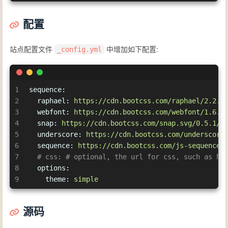
配置
站点配置文件
中增加如下配置:
_config.yml
1
sequence:
2
raphael:
https://cdn.bootcss.com/raphael/2.2.8
3
webfont:
https://cdn.bootcss.com/webfont/1.6.2
4
snap:
https://cdn.bootcss.com/snap.svg/0.5.1/s
5
underscore:
https://cdn.bootcss.com/underscore
6
sequence:
https://cdn.bootcss.com/js-sequence-
7
# css: # optional, the url for css, such as ha
8
options:
9
theme:
simple
源码