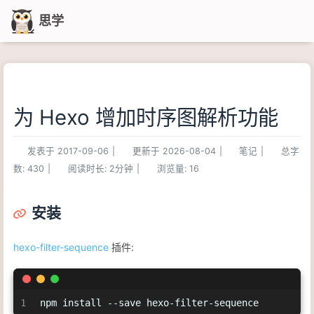
思学
为 Hexo 增加时序图解析功能
发表于
2017-09-06
|
更新于
2026-08-04
|
笔记
|
总字
数:
430
|
阅读时长:
2分钟
|
浏览量:
16
安装
hexo-filter-sequence
插件:
1
npm install --save hexo-filter-sequence